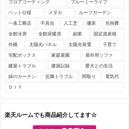
フロアコーティング
ブルーミーライフ
ペット仕様
メダカ
ルーフガーデン
一条工務店
不具合
人工芝
優床
光熱費
全館冷房
全館床暖房
副業
固定資産税
外構
太陽光パネル
太陽光発電
子育て
宅配ボックス
家庭菜園
屋外用ソファ
建築トラブル
建築記録
愛犬との生活
緑のカーテン
近隣トラブル
間取り
電気代
ＤＩＹ
楽天ルームでも商品紹介してます☆