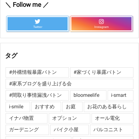
＼ Follow me ／
Twitter
Instagram
タグ
#外構情報暴露バトン
#家づくり暴露バトン
#家系ブログを盛り上げる会
#間取り事情漏洩バトン
bloomeelife
i-smart
i-smile
おすすめ
お庭
お花のある暮らし
イナバ物置
オプション
オール電化
ガーデニング
バイク小屋
バルコニスト