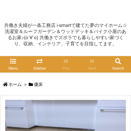
共働き夫婦が一条工務店 i-smartで建てた夢のマイホーム☆
洗濯室＆ルーフガーデン＆ウッドデッキ＆バイク小屋のあ
るお家♪(о´∀`о) 共働きでズボラでも暮らしやすい家づく
り、収納、インテリア、子育てを目指してます。
Menu
Sidebar
Prev
Next
Search
ホーム
>
優床