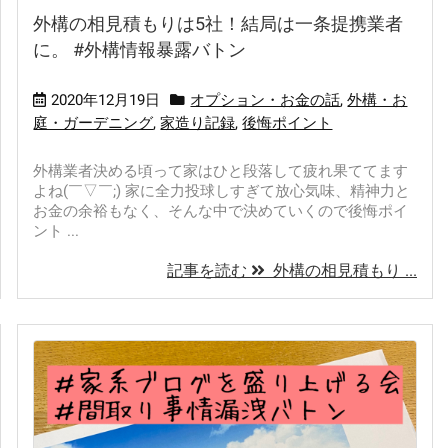
外構の相見積もりは5社！結局は一条提携業者
に。 #外構情報暴露バトン
2020年12月19日
オプション・お金の話
,
外構・お
庭・ガーデニング
,
家造り記録
,
後悔ポイント
外構業者決める頃って家はひと段落して疲れ果ててます
よね(￣▽￣;) 家に全力投球しすぎて放心気味、精神力と
お金の余裕もなく、そんな中で決めていくので後悔ポイ
ント ...
記事を読む
外構の相見積もり ...