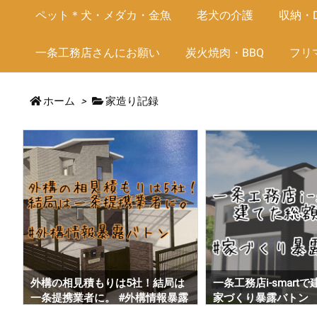
ペット＊犬・メダカ・金魚
老犬の介護
収納・D
一条工務店さんにお願い
炭火焼肉・BBQ
フリ
ホーム
>
家造り記録
は
一条工務店i-smartで建てた総額 #
＃間取り事情漏洩バ
露
家づくり暴露バトン
務店i-smartの間取
での流れ＊ＺＥＨの