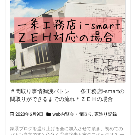
＃間取り事情漏洩バトン 一条工務店i-smartの
間取りができるまでの流れ＊ＺＥＨの場合
2020年6月9日
web内覧会・間取り
,
家造り記録
家系ブログを盛り上げる会に加入させて頂き、初めての
バトン参加です＼(^-^)／ ①建築先と家のスペックは？ 一