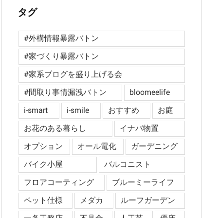
タグ
#外構情報暴露バトン
#家づくり暴露バトン
#家系ブログを盛り上げる会
#間取り事情漏洩バトン
bloomeelife
i-smart
i-smile
おすすめ
お庭
お花のある暮らし
イナバ物置
オプション
オール電化
ガーデニング
バイク小屋
バルコニスト
フロアコーティング
ブルーミーライフ
ペット仕様
メダカ
ルーフガーデン