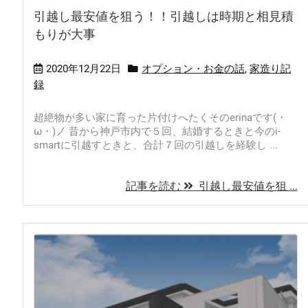
引越し最安値を狙う！！引越しは時期と相見積
もりが大事
2020年12月22日
オプション・お金の話
,
家造り記
録
超絶物が多い家に育った片付けへたくそのerinaです(・
ω・)ノ 昔から神戸市内で５回、結婚するときと今のi-
smartに引越すときと、合計７回の引越しを経験し ...
記事を読む
引越し最安値を狙 ...