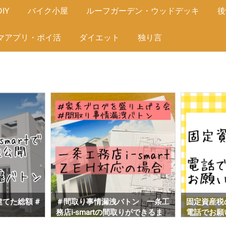
IY
バイク小屋
ルーフガーデン・ウッドデッキ
後
マアプリ・ポイ活
ダイエット
独り言
トン 一条工
固定資産税の調査、訪問ではなく
一条工務店i
りができるま
電話でお願いしました！
した☆
場合