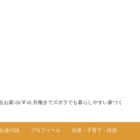
家♪(о´∀`о) 共働きでズボラでも暮らしやすい家づく
お金の話
プロフィール
出産・子育て・妊活