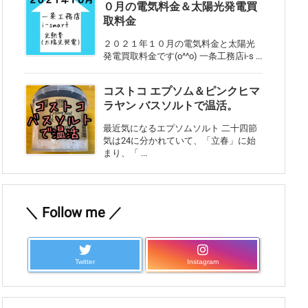
０月の電気料金＆太陽光発電買
取料金
２０２１年１０月の電気料金と太陽光
発電買取料金です(o^^o) 一条工務店i-s ...
コストコ エプソム＆ピンクヒマ
ラヤン バスソルトで温活。
最近気になるエプソムソルト 二十四節
気は24に分かれていて、「立春」に始
まり、「 ...
＼ Follow me ／
Twitter
Instagram