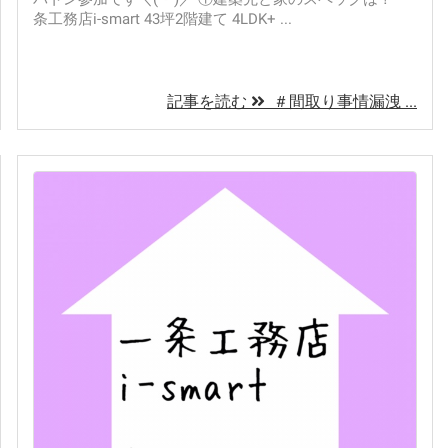
条工務店i-smart 43坪2階建て 4LDK+ ...
記事を読む
＃間取り事情漏洩 ...