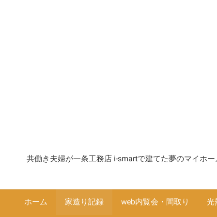
共働き夫婦が一条工務店 i-smartで建てた夢のマイ
ホーム
家造り記録
web内覧会・間取り
光