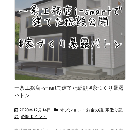
一条工務店i-smartで建てた総額 #家づくり暴露
バトン
2020年12月14日
オプション・お金の話
,
家造り記
録
,
後悔ポイント