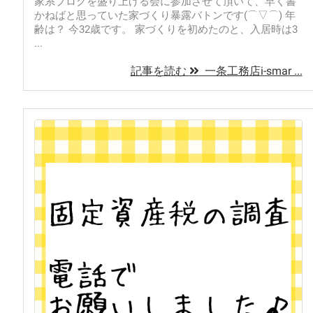
家系ブログを盛り上げる会に参加させて頂いて、早く書
かねばと思っていた家づくり暴露バトンです(⌒▽⌒) 年
齢は？ 今32歳です。 家づくりを初めたのと、入居時は3
...
記事を読む
一条工務店i-smar ...