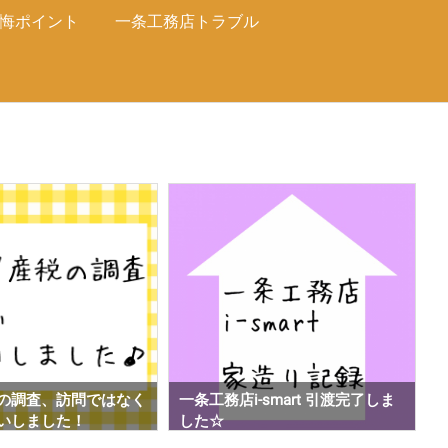
悔ポイント
一条工務店トラブル
-smart 引渡完了しま
一条工務店i-smart上棟から６週
間