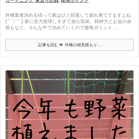
ガーデニング
,
家造り記録
,
後悔ポイント
外構業者決める頃って家はひと段落して疲れ果ててますよね
(￣▽￣;) 家に全力投球しすぎて放心気味、精神力とお金の余
裕もなく、そんな中で決めていくので後悔ポイント ...
記事を読む
外構の相見積もり ...