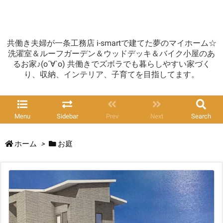
共働き夫婦が一条工務店 i-smartで建てた夢のマイホーム☆
洗濯室＆ルーフガーデン＆ウッドデッキ＆バイク小屋のあ
るお家♪(о´∀`о) 共働きでズボラでも暮らしやすい家づく
り、収納、インテリア、子育てを目指してます。
Menu
Sidebar
Prev
Next
Search
ホーム
>
お庭