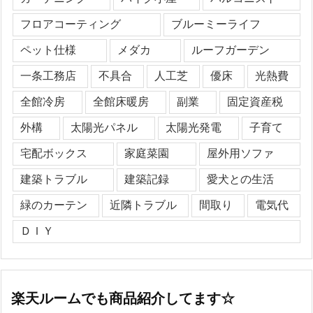
フロアコーティング
ブルーミーライフ
ペット仕様
メダカ
ルーフガーデン
一条工務店
不具合
人工芝
優床
光熱費
全館冷房
全館床暖房
副業
固定資産税
外構
太陽光パネル
太陽光発電
子育て
宅配ボックス
家庭菜園
屋外用ソファ
建築トラブル
建築記録
愛犬との生活
緑のカーテン
近隣トラブル
間取り
電気代
ＤＩＹ
楽天ルームでも商品紹介してます☆