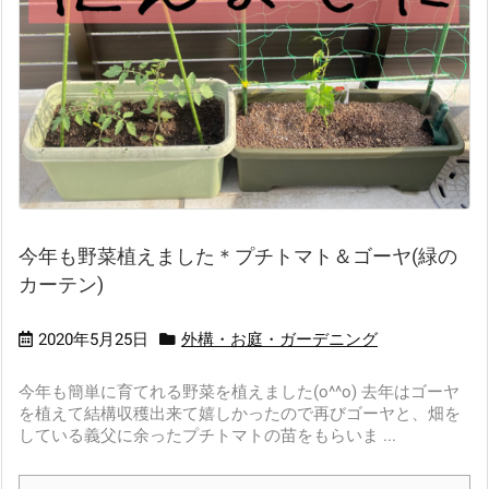
今年も野菜植えました＊プチトマト＆ゴーヤ(緑の
カーテン)
2020年5月25日
外構・お庭・ガーデニング
今年も簡単に育てれる野菜を植えました(o^^o) 去年はゴーヤ
を植えて結構収穫出来て嬉しかったので再びゴーヤと、畑を
している義父に余ったプチトマトの苗をもらいま ...