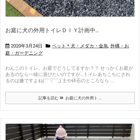
お庭に犬の外用トイレＤＩＹ計画中…
2020年3月24日
ペット＊犬・メダカ・金魚
,
外構・お
庭・ガーデニング
わんこのトイレ、お庭でどうしてますか？？ せっかくお庭が
あるのなら一緒に遊びたいのですが…トイレあちこちにされ
るのは嫌ですよね(￣▽￣;) 土や砕石のところなら ...
記事を読む
お庭に犬の外用ト ...