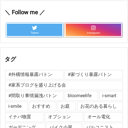
＼ Follow me ／
Twitter
Instagram
タグ
#外構情報暴露バトン
#家づくり暴露バトン
#家系ブログを盛り上げる会
#間取り事情漏洩バトン
bloomeelife
i-smart
i-smile
おすすめ
お庭
お花のある暮らし
イナバ物置
オプション
オール電化
ガーデニング
バイク小屋
バルコニスト