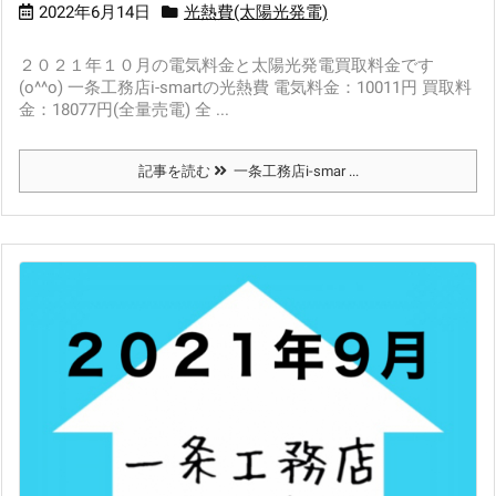
2022年6月14日
光熱費(太陽光発電)
２０２１年１０月の電気料金と太陽光発電買取料金です
(o^^o) 一条工務店i-smartの光熱費 電気料金：10011円 買取料
金：18077円(全量売電) 全 ...
記事を読む
一条工務店i-smar ...