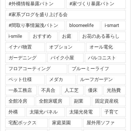
#外構情報暴露バトン
#家づくり暴露バトン
#家系ブログを盛り上げる会
#間取り事情漏洩バトン
bloomeelife
i-smart
i-smile
おすすめ
お庭
お花のある暮らし
イナバ物置
オプション
オール電化
ガーデニング
バイク小屋
バルコニスト
フロアコーティング
ブルーミーライフ
ペット仕様
メダカ
ルーフガーデン
一条工務店
不具合
人工芝
優床
光熱費
全館冷房
全館床暖房
副業
固定資産税
外構
太陽光パネル
太陽光発電
子育て
宅配ボックス
家庭菜園
屋外用ソファ