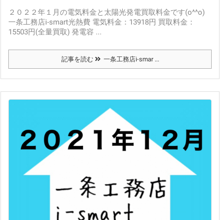
２０２２年１月の電気料金と太陽光発電買取料金です(o^^o)
一条工務店i-smart光熱費 電気料金：13918円 買取料金：
15503円(全量買取) 発電容 ...
記事を読む
一条工務店i-smar ...