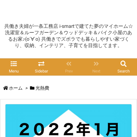
共働き夫婦が一条工務店 i-smartで建てた夢のマイホーム☆
洗濯室＆ルーフガーデン＆ウッドデッキ＆バイク小屋のあ
るお家♪(о´∀`о) 共働きでズボラでも暮らしやすい家づく
り、収納、インテリア、子育てを目指してます。
Menu
Sidebar
Prev
Next
Search
ホーム
>
光熱費