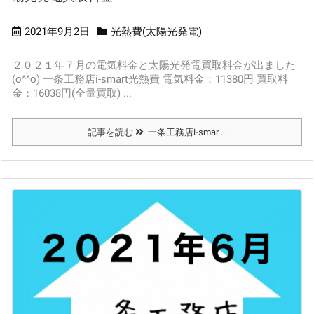
2021年9月2日
光熱費(太陽光発電)
２０２１年７月の電気料金と太陽光発電買取料金が出ました
(o^^o) 一条工務店i-smart光熱費 電気料金：11380円 買取料
金：16038円(全量買取) ...
記事を読む
一条工務店i-smar ...