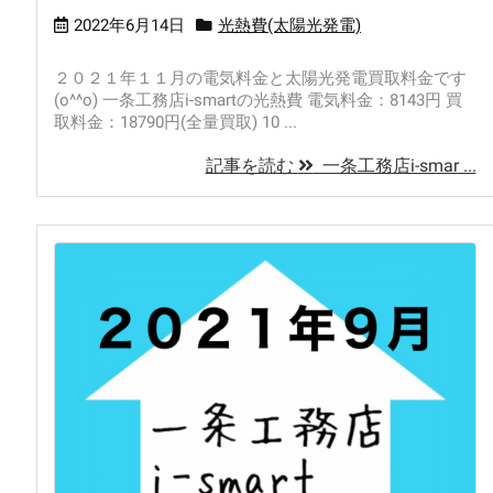
2022年6月14日
光熱費(太陽光発電)
２０２１年１１月の電気料金と太陽光発電買取料金です
(o^^o) 一条工務店i-smartの光熱費 電気料金：8143円 買
取料金：18790円(全量買取) 10 ...
記事を読む
一条工務店i-smar ...