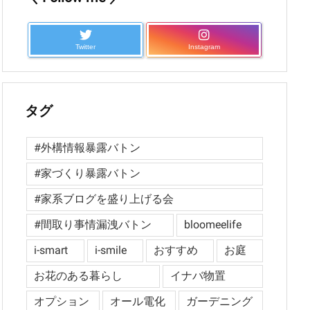
Twitter
Instagram
タグ
#外構情報暴露バトン
#家づくり暴露バトン
#家系ブログを盛り上げる会
#間取り事情漏洩バトン
bloomeelife
i-smart
i-smile
おすすめ
お庭
お花のある暮らし
イナバ物置
オプション
オール電化
ガーデニング