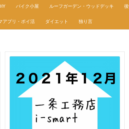
IY
バイク小屋
ルーフガーデン・ウッドデッキ
後
マアプリ・ポイ活
ダイエット
独り言