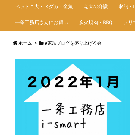
ペット＊犬・メダカ・金魚
老犬の介護
収納・D
一条工務店さんにお願い
炭火焼肉・BBQ
フリ
ホーム
>
#家系ブログを盛り上げる会