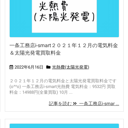
一条工務店i-smart２０２１年１２月の電気料金
＆太陽光発電買取料金
2022年6月16日
光熱費(太陽光発電)
２０２１年１２月の電気料金と太陽光発電買取料金です
(o^^o) 一条工務店i-smart光熱費 電気料金：9532円 買取
料金：14988円(全量買取) 10月 ...
記事を読む
一条工務店i-smar ...