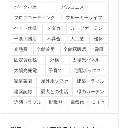
バイク小屋
バルコニスト
フロアコーティング
ブルーミーライフ
ペット仕様
メダカ
ルーフガーデン
一条工務店
不具合
人工芝
優床
光熱費
全館冷房
全館床暖房
副業
固定資産税
外構
太陽光パネル
太陽光発電
子育て
宅配ボックス
家庭菜園
屋外用ソファ
建築トラブル
建築記録
愛犬との生活
緑のカーテン
近隣トラブル
間取り
電気代
ＤＩＹ