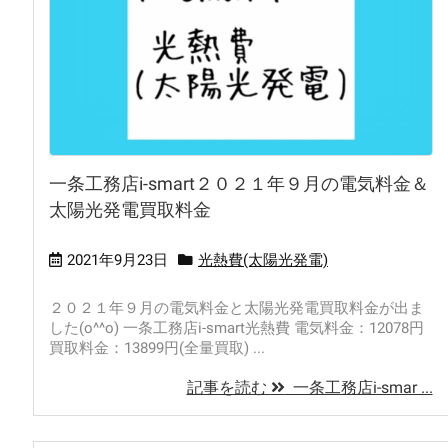
一条工務店i-smart２０２１年９月の電気料金＆
太陽光発電買取料金
2021年9月23日
光熱費(太陽光発電)
２０２１年９月の電気料金と太陽光発電買取料金が出ま
した(o^^o) 一条工務店i-smart光熱費 電気料金：12078円
買取料金：13899円(全量買取) ...
記事を読む
一条工務店i-smar ...