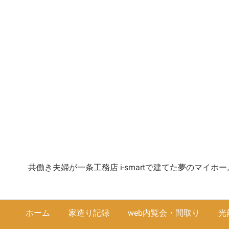
共働き夫婦が一条工務店 i-smartで建てた夢のマイ
ホーム
家造り記録
web内覧会・間取り
光