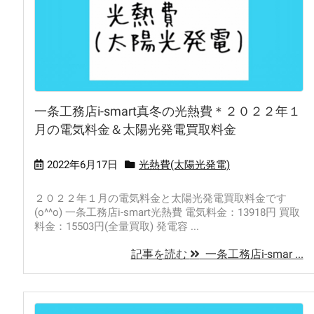
一条工務店i-smart真冬の光熱費＊２０２２年１
月の電気料金＆太陽光発電買取料金
2022年6月17日
光熱費(太陽光発電)
２０２２年１月の電気料金と太陽光発電買取料金です
(o^^o) 一条工務店i-smart光熱費 電気料金：13918円 買取
料金：15503円(全量買取) 発電容 ...
記事を読む
一条工務店i-smar ...