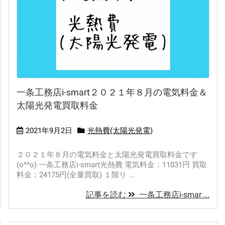
一条工務店i-smart２０２１年８月の電気料金＆
太陽光発電買取料金
2021年9月2日
光熱費(太陽光発電)
２０２１年８月の電気料金と太陽光発電買取料金です
(o^^o) 一条工務店i-smart光熱費 電気料金：11031円 買取
料金：24175円(全量買取) １階リ ...
記事を読む
一条工務店i-smar ...