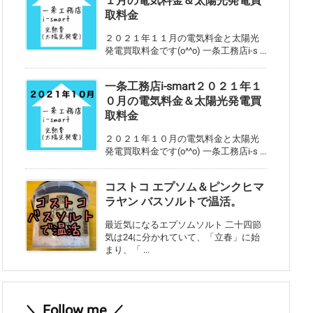
１月の電気料金＆太陽光発電買
取料金
２０２１年１１月の電気料金と太陽光
発電買取料金です(o^^o) 一条工務店i-s ...
一条工務店i-smart２０２１年１
０月の電気料金＆太陽光発電買
取料金
２０２１年１０月の電気料金と太陽光
発電買取料金です(o^^o) 一条工務店i-s ...
コストコ エプソム＆ピンクヒマ
ラヤン バスソルトで温活。
最近気になるエプソムソルト 二十四節
気は24に分かれていて、「立春」に始
まり、「 ...
＼ Follow me ／