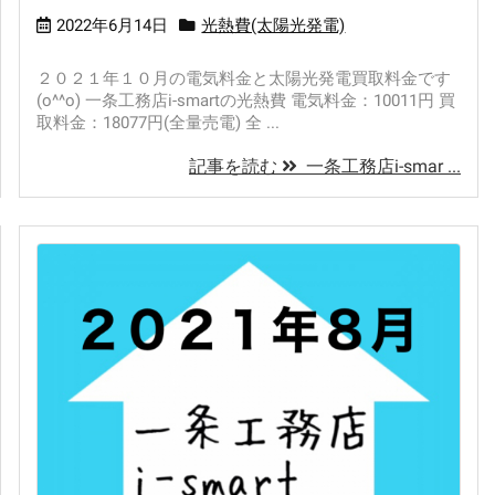
2022年6月14日
光熱費(太陽光発電)
２０２１年１０月の電気料金と太陽光発電買取料金です
(o^^o) 一条工務店i-smartの光熱費 電気料金：10011円 買
取料金：18077円(全量売電) 全 ...
記事を読む
一条工務店i-smar ...