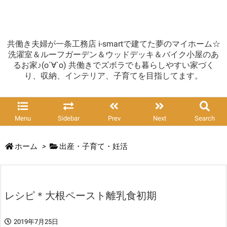
共働き夫婦が一条工務店 i-smartで建てた夢のマイホーム☆
洗濯室＆ルーフガーデン＆ウッドデッキ＆バイク小屋のあ
るお家♪(о´∀`о) 共働きでズボラでも暮らしやすい家づく
り、収納、インテリア、子育てを目指してます。
Menu
Sidebar
Prev
Next
Search
ホーム
>
出産・子育て・妊活
レシピ＊大根ペースト離乳食初期
2019年7月25日