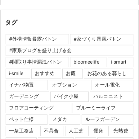
タグ
#外構情報暴露バトン
#家づくり暴露バトン
#家系ブログを盛り上げる会
#間取り事情漏洩バトン
bloomeelife
i-smart
i-smile
おすすめ
お庭
お花のある暮らし
イナバ物置
オプション
オール電化
ガーデニング
バイク小屋
バルコニスト
フロアコーティング
ブルーミーライフ
ペット仕様
メダカ
ルーフガーデン
一条工務店
不具合
人工芝
優床
光熱費