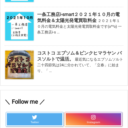
一条工務店i-smart２０２１年１０月の電
気料金＆太陽光発電買取料金
２０２１年１
０月の電気料金と太陽光発電買取料金です(o^^o) 一
条工務店i-s ...
コストコ エプソム＆ピンクヒマラヤン バ
スソルトで温活。
最近気になるエプソムソルト
二十四節気は24に分かれていて、「立春」に始ま
り、「 ...
＼ Follow me ／
Twitter
Instagram