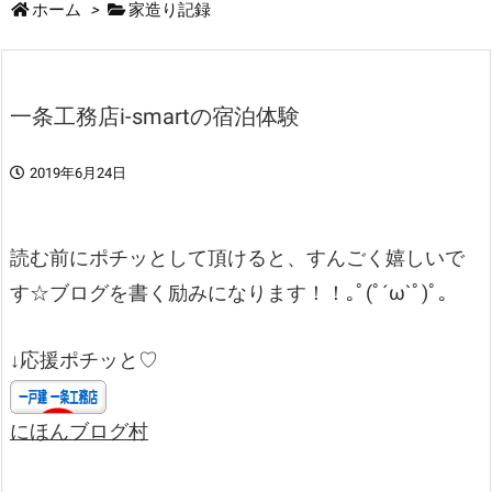
ホーム
>
家造り記録
一条工務店i-smartの宿泊体験
2019年6月24日
読む前にポチッとして頂けると、すんごく嬉しいで
す☆ブログを書く励みになります！！｡ﾟ(ﾟ´ω`ﾟ)ﾟ｡
↓応援ポチッと♡
にほんブログ村