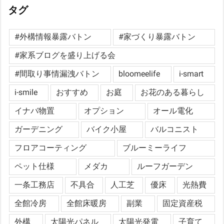
タグ
#外構情報暴露バトン
#家づくり暴露バトン
#家系ブログを盛り上げる会
#間取り事情漏洩バトン
bloomeelife
i-smart
i-smile
おすすめ
お庭
お花のある暮らし
イナバ物置
オプション
オール電化
ガーデニング
バイク小屋
バルコニスト
フロアコーティング
ブルーミーライフ
ペット仕様
メダカ
ルーフガーデン
一条工務店
不具合
人工芝
優床
光熱費
全館冷房
全館床暖房
副業
固定資産税
外構
太陽光パネル
太陽光発電
子育て