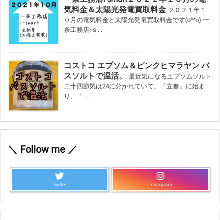
気料金＆太陽光発電買取料金
２０２１年１
０月の電気料金と太陽光発電買取料金です(o^^o) 一
条工務店i-s ...
コストコ エプソム＆ピンクヒマラヤン バ
スソルトで温活。
最近気になるエプソムソルト
二十四節気は24に分かれていて、「立春」に始ま
り、「 ...
＼ Follow me ／
Twitter
Instagram