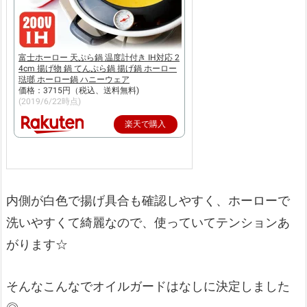
富士ホーロー 天ぷら鍋 温度計付き IH対応 2
4cm 揚げ物 鍋 てんぷら鍋 揚げ鍋 ホーロー
琺瑯 ホーロー鍋 ハニーウェア
価格：3715円（税込、送料無料)
(2019/6/22時点)
楽天で購入
内側が白色で揚げ具合も確認しやすく、ホーローで
洗いやすくて綺麗なので、使っていてテンションあ
がります☆
そんなこんなでオイルガードはなしに決定しました