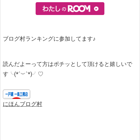
ブログ村ランキングに参加してます♪
読んだよーって方はポチッとして頂けると嬉しいで
す╰(*´︶`*)╯♡
にほんブログ村