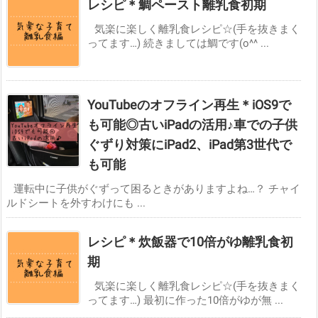
レシピ＊鯛ペースト離乳食初期
気楽に楽しく離乳食レシピ☆(手を抜きまく
ってます…) 続きましては鯛です(o^^ ...
YouTubeのオフライン再生＊iOS9で
も可能◎古いiPadの活用♪車での子供
ぐずり対策にiPad2、iPad第3世代で
も可能
運転中に子供がぐずって困るときがありますよね…？ チャイ
ルドシートを外すわけにも ...
レシピ＊炊飯器で10倍がゆ離乳食初
期
気楽に楽しく離乳食レシピ☆(手を抜きまく
ってます…) 最初に作った10倍がゆが無 ...