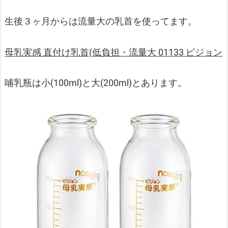
生後３ヶ月からは流量大の乳首を使ってます。
母乳実感 直付け乳首(低負担・流量大 01133 ピジョン
哺乳瓶は小(100ml)と大(200ml)とあります。