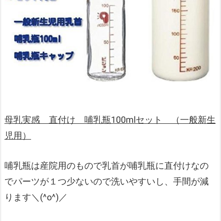
母乳実感 直付け 哺乳瓶100mlセット （一般新生
児用）
哺乳瓶は産院用のもので乳首が哺乳瓶に直付けなの
でパーツが１つ少ないので洗いやすいし、手間が減
ります＼(^o^)／