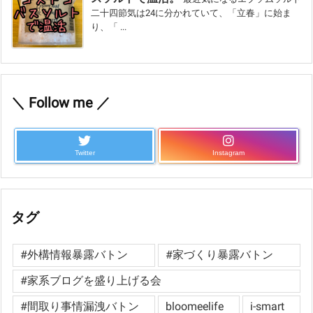
二十四節気は24に分かれていて、「立春」に始ま
り、「 ...
＼ Follow me ／
Twitter
Instagram
タグ
#外構情報暴露バトン
#家づくり暴露バトン
#家系ブログを盛り上げる会
#間取り事情漏洩バトン
bloomeelife
i-smart