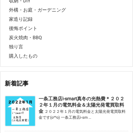
収納・DIY
外構・お庭・ガーデニング
家造り記録
後悔ポイント
炭火焼肉・BBQ
独り言
購入したもの
新着記事
一条工務店i-smart真冬の光熱費＊２０２
２年１月の電気料金＆太陽光発電買取料
金
２０２２年１月の電気料金と太陽光発電買取料
金です(o^^o) 一条工務店i-sm ...