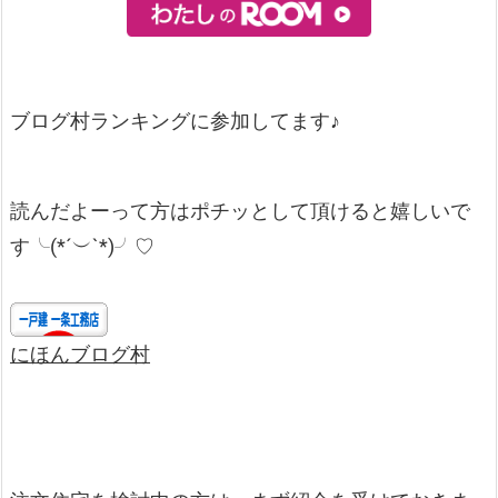
ブログ村ランキングに参加してます♪
読んだよーって方はポチッとして頂けると嬉しいで
す╰(*´︶`*)╯♡
にほんブログ村