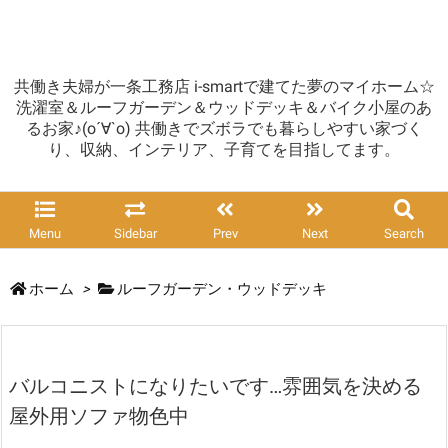
共働き夫婦が一条工務店 i-smartで建てた夢のマイホーム☆
洗濯室＆ルーフガーデン＆ウッドデッキ＆バイク小屋のあ
るお家♪(о´∀`о) 共働きでズボラでも暮らしやすい家づく
り、収納、インテリア、子育てを目指してます。
Menu
Sidebar
Prev
Next
Search
ホーム
>
ルーフガーデン・ウッドデッキ
バルコニストになりたいです…雰囲気を決める
屋外用ソファ物色中