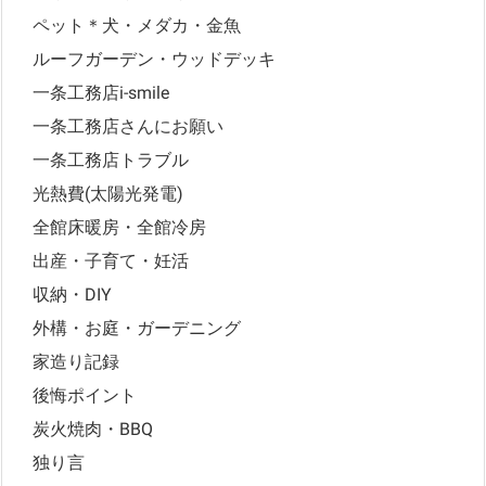
ペット＊犬・メダカ・金魚
ルーフガーデン・ウッドデッキ
一条工務店i-smile
一条工務店さんにお願い
一条工務店トラブル
光熱費(太陽光発電)
全館床暖房・全館冷房
出産・子育て・妊活
収納・DIY
外構・お庭・ガーデニング
家造り記録
後悔ポイント
炭火焼肉・BBQ
独り言