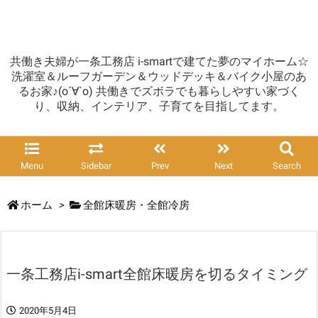
共働き夫婦が一条工務店 i-smartで建てた夢のマイホーム☆
洗濯室＆ルーフガーデン＆ウッドデッキ＆バイク小屋のあ
るお家♪(о´∀`о) 共働きでズボラでも暮らしやすい家づく
り、収納、インテリア、子育てを目指してます。
Menu
Sidebar
Prev
Next
Search
ホーム
>
全館床暖房・全館冷房
一条工務店i-smart全館床暖房を切るタイミング
2020年5月4日