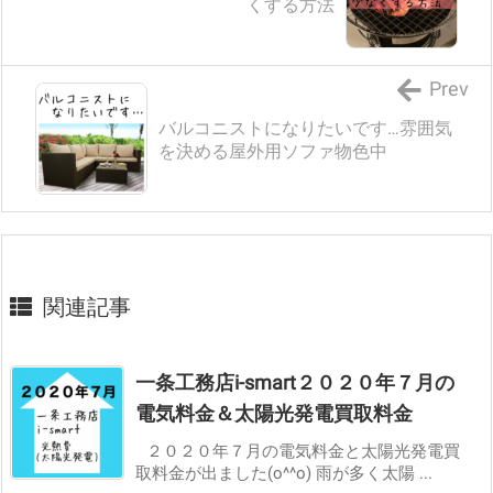
くする方法
Prev
バルコニストになりたいです…雰囲気
を決める屋外用ソファ物色中
関連記事
一条工務店i-smart２０２０年７月の
電気料金＆太陽光発電買取料金
２０２０年７月の電気料金と太陽光発電買
取料金が出ました(o^^o) 雨が多く太陽 ...