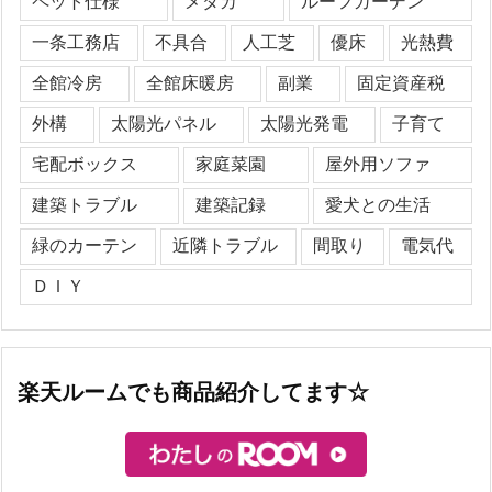
ペット仕様
メダカ
ルーフガーデン
一条工務店
不具合
人工芝
優床
光熱費
全館冷房
全館床暖房
副業
固定資産税
外構
太陽光パネル
太陽光発電
子育て
宅配ボックス
家庭菜園
屋外用ソファ
建築トラブル
建築記録
愛犬との生活
緑のカーテン
近隣トラブル
間取り
電気代
ＤＩＹ
楽天ルームでも商品紹介してます☆