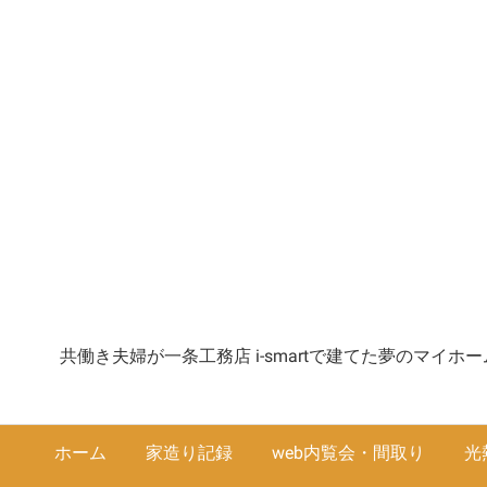
共働き夫婦が一条工務店 i-smartで建てた夢のマイ
ホーム
家造り記録
web内覧会・間取り
光