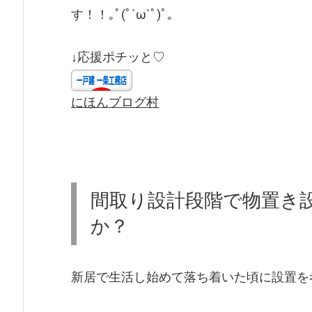
す！！｡ﾟ(ﾟ´ω`ﾟ)ﾟ｡
↓応援ポチッと♡
にほんブログ村
間取り設計段階で物置き
か？
新居で生活し始めて落ち着いた頃に設置を