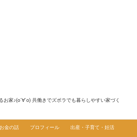
家♪(о´∀`о) 共働きでズボラでも暮らしやすい家づく
お金の話
プロフィール
出産・子育て・妊活