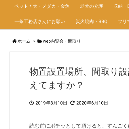
ペット＊犬・メダカ・金魚
老犬の介護
収納・D
一条工務店さんにお願い
炭火焼肉・BBQ
フリ
ホーム
>
web内覧会・間取り
物置設置場所、間取り設
えてますか？
2019年8月10日
2020年6月10日
読む前にポチッとして頂けると、すんごく