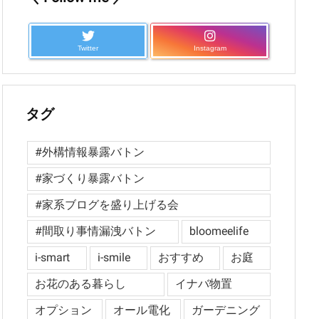
Twitter
Instagram
タグ
#外構情報暴露バトン
#家づくり暴露バトン
#家系ブログを盛り上げる会
#間取り事情漏洩バトン
bloomeelife
i-smart
i-smile
おすすめ
お庭
お花のある暮らし
イナバ物置
オプション
オール電化
ガーデニング