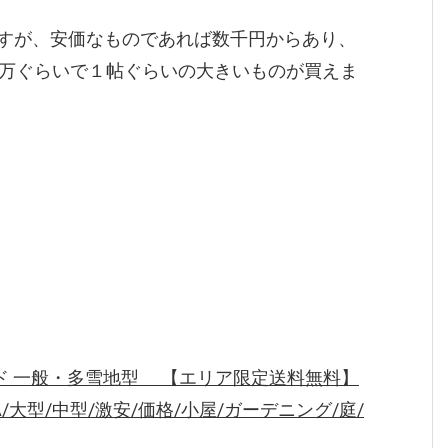
すが、安価なものであれば数千円からあり、
0万ぐらいで１帖ぐらいの大きいものが買えま
ダード 一般・多雪地型 【エリア限定送料無料】
A/大型/中型/激安/価格/小屋/ガーデニング/庭/