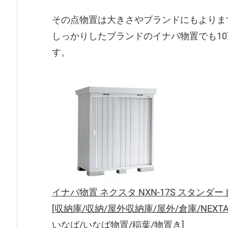
その点物置は大きさやブランドにもよりま
しっかりしたブランドのイナバ物置でも1
す。
イナバ物置 ネクスタ NXN-17S スタン
[収納庫/収納/屋外収納庫/屋外/倉庫/NEXT
いなば/いなば物置/稲葉/物置き]