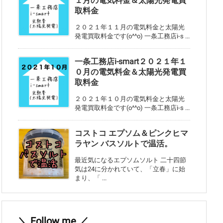
１月の電気料金＆太陽光発電買
取料金
２０２１年１１月の電気料金と太陽光
発電買取料金です(o^^o) 一条工務店i-s ...
一条工務店i-smart２０２１年１
０月の電気料金＆太陽光発電買
取料金
２０２１年１０月の電気料金と太陽光
発電買取料金です(o^^o) 一条工務店i-s ...
コストコ エプソム＆ピンクヒマ
ラヤン バスソルトで温活。
最近気になるエプソムソルト 二十四節
気は24に分かれていて、「立春」に始
まり、「 ...
＼ Follow me ／