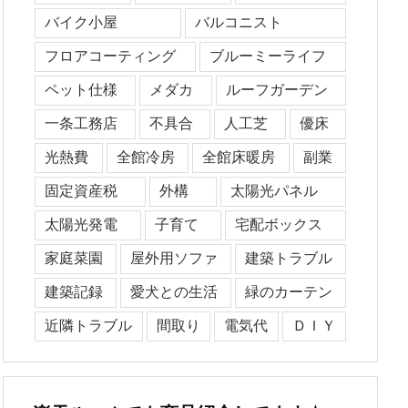
バイク小屋
バルコニスト
フロアコーティング
ブルーミーライフ
ペット仕様
メダカ
ルーフガーデン
一条工務店
不具合
人工芝
優床
光熱費
全館冷房
全館床暖房
副業
固定資産税
外構
太陽光パネル
太陽光発電
子育て
宅配ボックス
家庭菜園
屋外用ソファ
建築トラブル
建築記録
愛犬との生活
緑のカーテン
近隣トラブル
間取り
電気代
ＤＩＹ